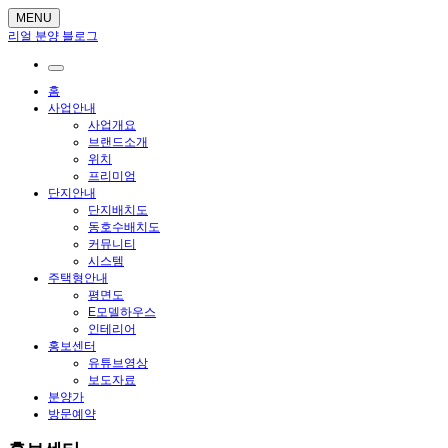
MENU
리얼 분양 블로그
홈
사업안내
사업개요
브랜드소개
위치
프리미엄
단지안내
단지배치도
동호수배치도
커뮤니티
시스템
주택형안내
평면도
E모델하우스
인테리어
홍보센터
유튜브영상
보도자료
분양가
방문예약