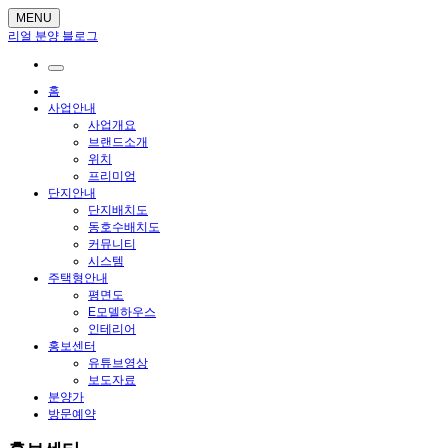
MENU
리얼 분양 블로그
홈
사업안내
사업개요
브랜드소개
위치
프리미엄
단지안내
단지배치도
동호수배치도
커뮤니티
시스템
주택형안내
평면도
E모델하우스
인테리어
홍보센터
유튜브영상
보도자료
분양가
방문예약