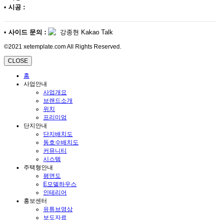
•
시공 :
•
사이드 문의 :
강종현 Kakao Talk
©2021 xetemplate.com All Rights Reserved.
CLOSE
홈
사업안내
사업개요
브랜드소개
위치
프리미엄
단지안내
단지배치도
동호수배치도
커뮤니티
시스템
주택형안내
평면도
E모델하우스
인테리어
홍보센터
유튜브영상
보도자료