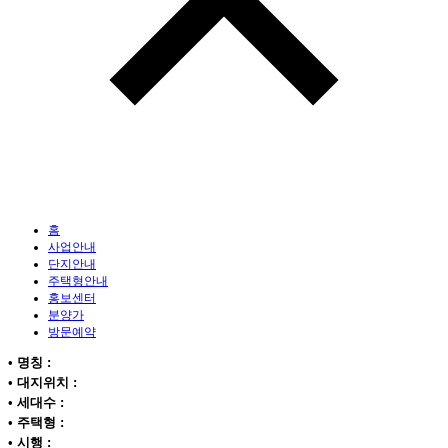
홈
사업안내
단지안내
주택형안내
홍보센터
분양가
방문예약
•
명칭 :
•
대지위치 :
•
세대수 :
•
주택형 :
•
시행 :