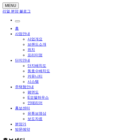
MENU
리얼 분양 블로그
홈
사업안내
사업개요
브랜드소개
위치
프리미엄
단지안내
단지배치도
동호수배치도
커뮤니티
시스템
주택형안내
평면도
E모델하우스
인테리어
홍보센터
유튜브영상
보도자료
분양가
방문예약