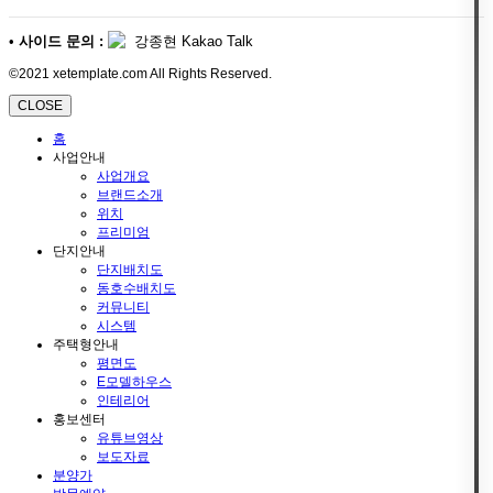
•
사이드 문의 :
강종현 Kakao Talk
©2021 xetemplate.com All Rights Reserved.
CLOSE
홈
사업안내
사업개요
브랜드소개
위치
프리미엄
단지안내
단지배치도
동호수배치도
커뮤니티
시스템
주택형안내
평면도
E모델하우스
인테리어
홍보센터
유튜브영상
보도자료
분양가