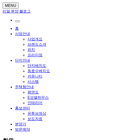
MENU
리얼 분양 블로그
홈
사업안내
사업개요
브랜드소개
위치
프리미엄
단지안내
단지배치도
동호수배치도
커뮤니티
시스템
주택형안내
평면도
E모델하우스
인테리어
홍보센터
유튜브영상
보도자료
분양가
방문예약