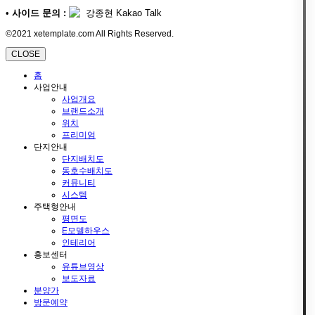
•
사이드 문의 :
강종현 Kakao Talk
©2021 xetemplate.com All Rights Reserved.
CLOSE
홈
사업안내
사업개요
브랜드소개
위치
프리미엄
단지안내
단지배치도
동호수배치도
커뮤니티
시스템
주택형안내
평면도
E모델하우스
인테리어
홍보센터
유튜브영상
보도자료
분양가
방문예약