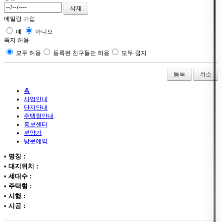
메일링 가입
예
아니오
쪽지 허용
모두 허용
등록된 친구들만 허용
모두 금지
취소
홈
사업안내
단지안내
주택형안내
홍보센터
분양가
방문예약
•
명칭 :
•
대지위치 :
•
세대수 :
•
주택형 :
•
시행 :
•
시공 :