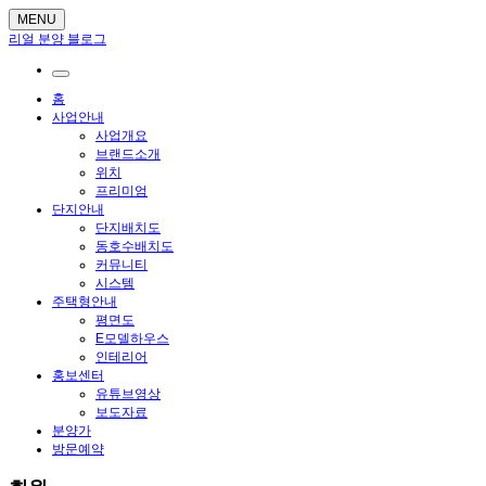
MENU
리얼 분양 블로그
홈
사업안내
사업개요
브랜드소개
위치
프리미엄
단지안내
단지배치도
동호수배치도
커뮤니티
시스템
주택형안내
평면도
E모델하우스
인테리어
홍보센터
유튜브영상
보도자료
분양가
방문예약