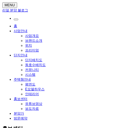
MENU
리얼 분양 블로그
홈
사업안내
사업개요
브랜드소개
위치
프리미엄
단지안내
단지배치도
동호수배치도
커뮤니티
시스템
주택형안내
평면도
E모델하우스
인테리어
홍보센터
유튜브영상
보도자료
분양가
방문예약